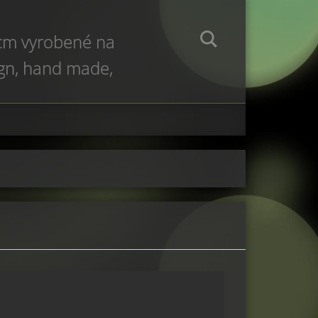
 cm vyrobené na
ign, hand made,
e production