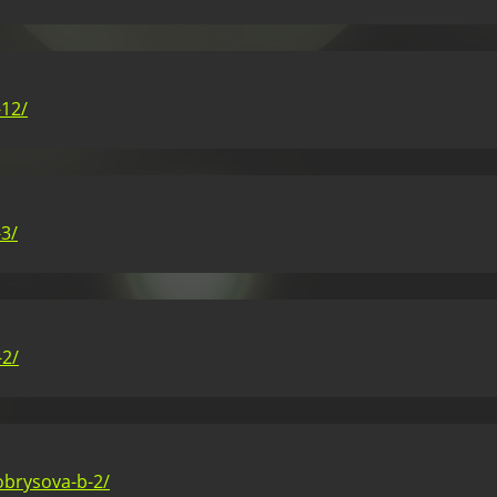
-12/
3/
-2/
obrysova-b-2/