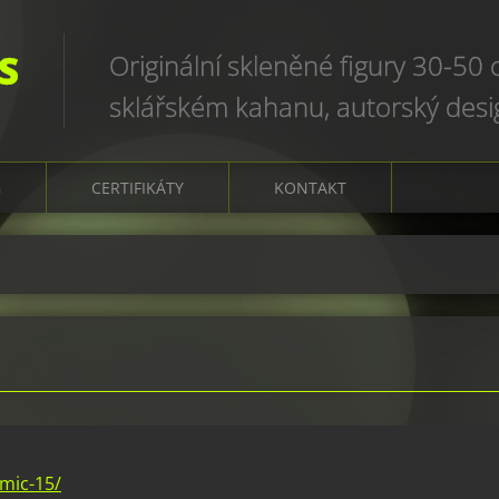
S
Originální skleněné figury 30-50
sklářském kahanu, autorský des
art glass sculptures, world uniqu
G
CERTIFIKÁTY
KONTAKT
mic-15/