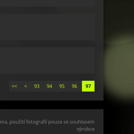
<<
<
93
94
95
96
97
na, použití fotografií pouze se souhlasem
výrobce