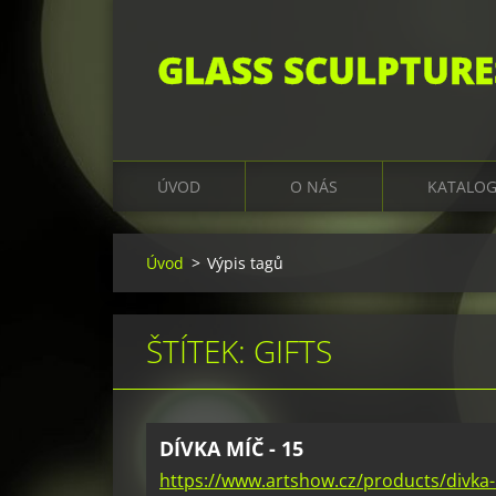
GLASS SCULPTURE
ÚVOD
O NÁS
KATALO
Úvod
>
Výpis tagů
ŠTÍTEK: GIFTS
DÍVKA MÍČ - 15
https://www.artshow.cz/products/divka-