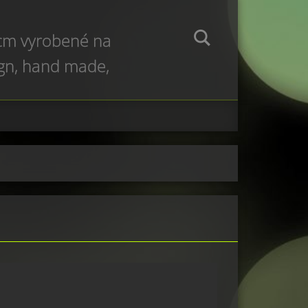
 cm vyrobené na
ign, hand made,
e production