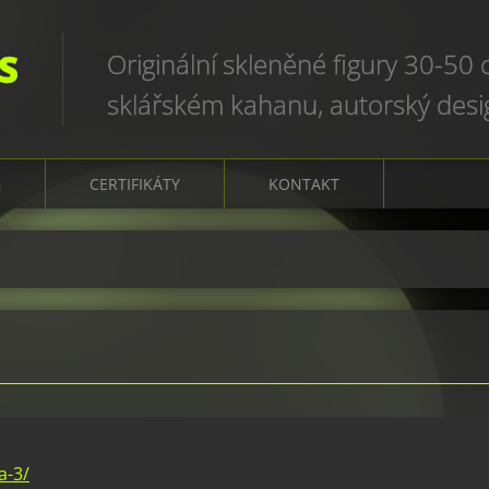
S
Originální skleněné figury 30-50
sklářském kahanu, autorský des
art glass sculptures, world uniqu
G
CERTIFIKÁTY
KONTAKT
a-3/