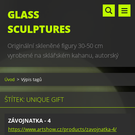
GLASS
SCULPTURES
Originální skleněné figury 30-50 cm
vyrobené na sklářském kahanu, autorský
design, hand made, art glass sculptures,
world unique production
Úvod
>
Výpis tagů
ŠTÍTEK: UNIQUE GIFT
ZÁVOJNATKA - 4
https://www.artshow.cz/products/zavojnatka-4/