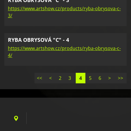
RYBA OBRYSOVÁ "C" - 3
https://www.artshow.cz/products/ryba-obrysova-c-
3/
RYBA OBRYSOVÁ "C" - 4
https://www.artshow.cz/products/ryba-obrysova-c-
4/
<<
<
2
3
4
5
6
>
>>