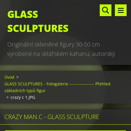
GLASS
SCULPTURES
Originální skleněné figury 30-50 cm
vyrobené na sklářském kahanu, autorský
design, hand made, art glass sculptures,
world unique production
Úvod
>
GLASS SCULPTURES - Fotogalerie ----------------- Přehled
základních typů figur
>
crazy c 1.JPG
CRAZY MAN C - GLASS SCULPTURE