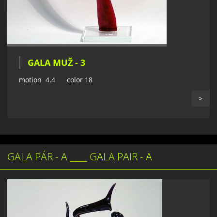
GALA MUŽ - 3
motion 4.4 color 18
>
GALA PÁR - A ____ GALA PAIR - A