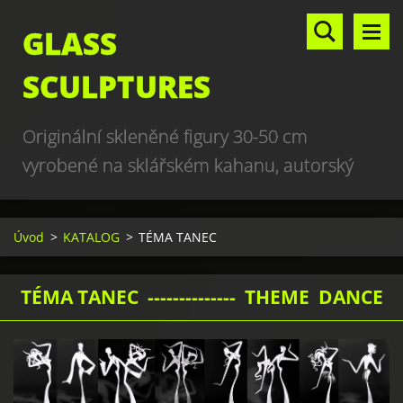
GLASS
SCULPTURES
Originální skleněné figury 30-50 cm
vyrobené na sklářském kahanu, autorský
design, hand made, art glass sculptures,
world unique production
Úvod
>
KATALOG
>
TÉMA TANEC
TÉMA TANEC -------------- THEME DANCE