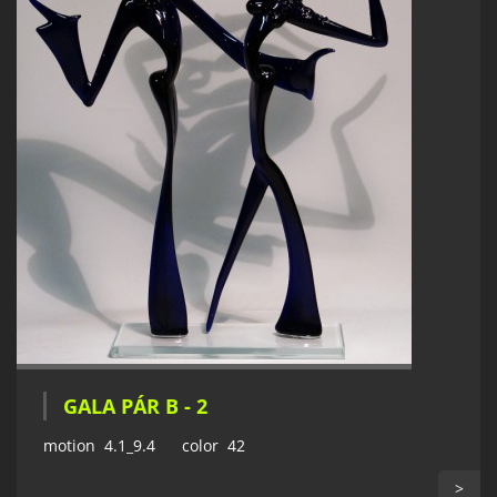
GALA PÁR B - 2
motion 4.1_9.4 color 42
>