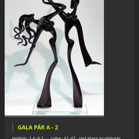
GALA PÁR A - 2
motion 1.6_9.1 color 42_42 (art glass sculpture)