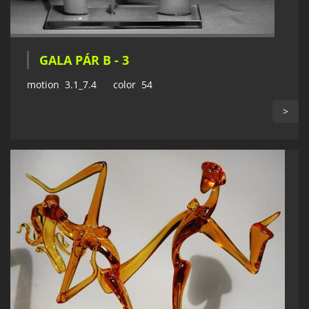
GALA PÁR B - 3
motion 3.1_7.4 color 54
>