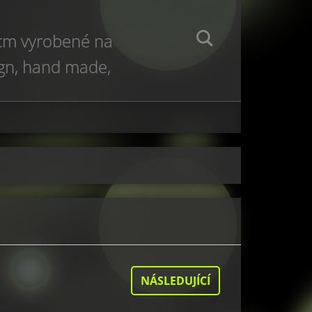
 cm vyrobené na
ign, hand made,
e production
NÁSLEDUJÍCÍ