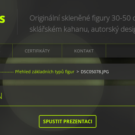
S
Originální skleněné figury 30-50
sklářském kahanu, autorský des
art glass sculptures, world uniqu
G
CERTIFIKÁTY
KONTAKT
-------- Přehled základních typů figur
>
DSC05078.JPG
N
SPUSTIT PREZENTACI