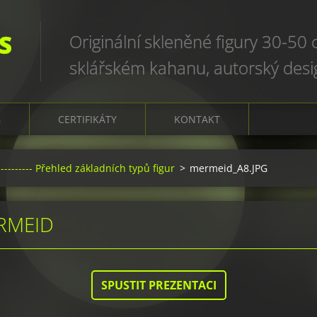
S
Originální skleněné figury 30-50
sklářském kahanu, autorský des
art glass sculptures, world uniqu
G
CERTIFIKÁTY
KONTAKT
-------- Přehled základních typů figur
>
mermeid_A8.JPG
ERMEID
SPUSTIT PREZENTACI