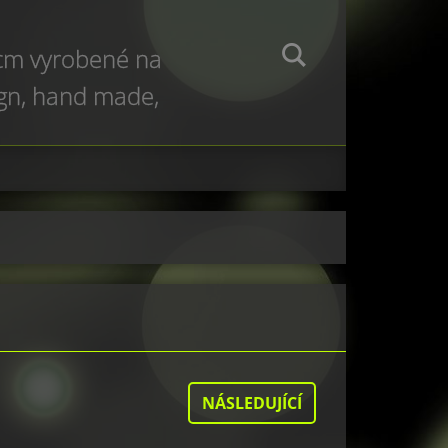
 cm vyrobené na
ign, hand made,
e production
NÁSLEDUJÍCÍ