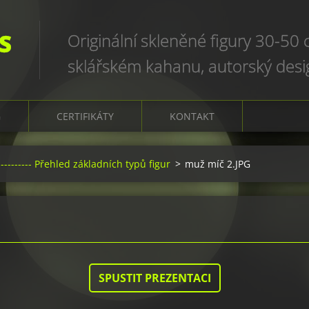
S
Originální skleněné figury 30-50
sklářském kahanu, autorský des
art glass sculptures, world uniqu
G
CERTIFIKÁTY
KONTAKT
-------- Přehled základních typů figur
>
muž míč 2.JPG
SPUSTIT PREZENTACI