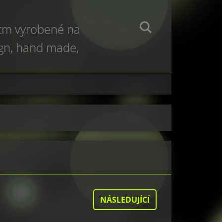
 cm vyrobené na
ign, hand made,
e production
NÁSLEDUJÍCÍ