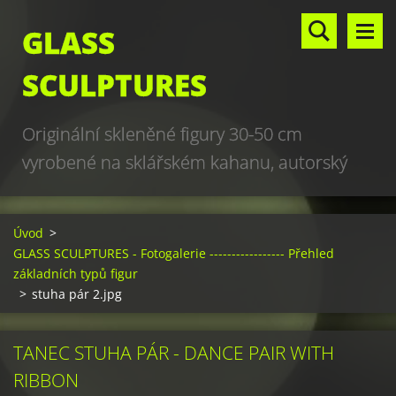
GLASS
SCULPTURES
Originální skleněné figury 30-50 cm
vyrobené na sklářském kahanu, autorský
design, hand made, art glass sculptures,
world unique production
Úvod
>
GLASS SCULPTURES - Fotogalerie ----------------- Přehled
základních typů figur
>
stuha pár 2.jpg
TANEC STUHA PÁR - DANCE PAIR WITH
RIBBON