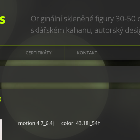
S
Originální skleněné figury 30-50
sklářském kahanu, autorský des
art glass sculptures, world uniqu
G
CERTIFIKÁTY
KONTAKT
9
motion 4.7_6.4j color 43.18j_54h