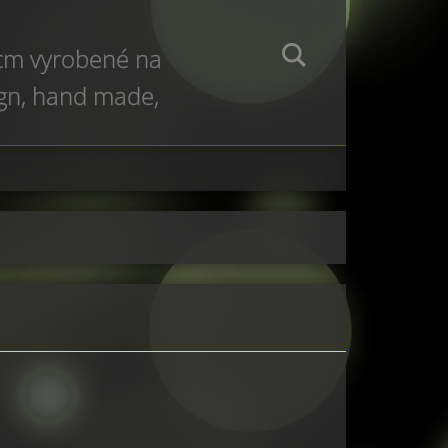
 cm vyrobené na
ign, hand made,
e production