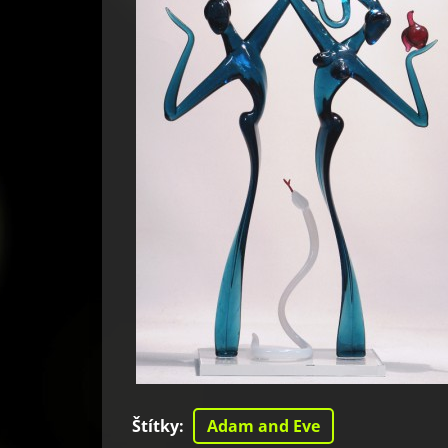
Štítky
:
Adam and Eve