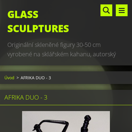
GLASS
SCULPTURES
Originální skleněné figury 30-50 cm
vyrobené na sklářském kahanu, autorský
design, hand made, art glass sculptures,
world unique production
Úvod
>
AFRIKA DUO - 3
AFRIKA DUO - 3