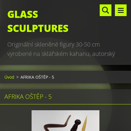
GLASS
SCULPTURES
Originální skleněné figury 30-50 cm
vyrobené na sklářském kahanu, autorský
design, hand made, art glass sculptures,
world unique production
Úvod
>
AFRIKA OŠTĚP - 5
AFRIKA OŠTĚP - 5