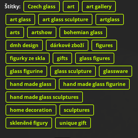
Štítky
:
Czech glass
art
art gallery
art glass
art glass sculpture
artglass
arts
artshow
bohemian glass
dmh design
dárkové zboží
figures
figurky ze skla
gifts
glass figures
glass figurine
glass sculpture
glassware
hand made glass
hand made glass figurine
hand made glass sculptures
home decoration
sculptures
skleněné figury
unique gift