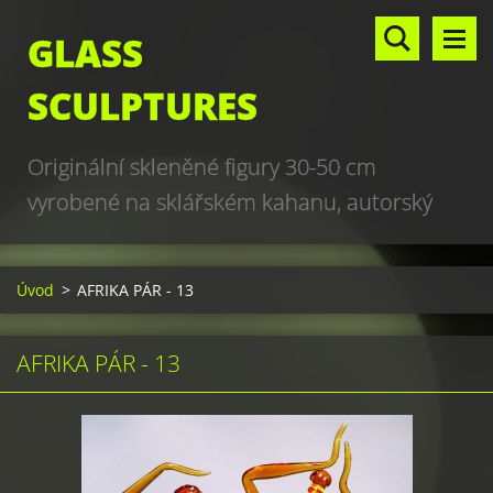
GLASS
SCULPTURES
Originální skleněné figury 30-50 cm
vyrobené na sklářském kahanu, autorský
design, hand made, art glass sculptures,
world unique production
Úvod
>
AFRIKA PÁR - 13
AFRIKA PÁR - 13