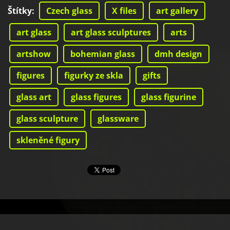
Štítky
:
Czech glass
X files
art gallery
art glass
art glass sculptures
arts
artshow
bohemian glass
dmh design
figures
figurky ze skla
gifts
glass art
glass figures
glass figurine
glass sculpture
glassware
skleněné figury