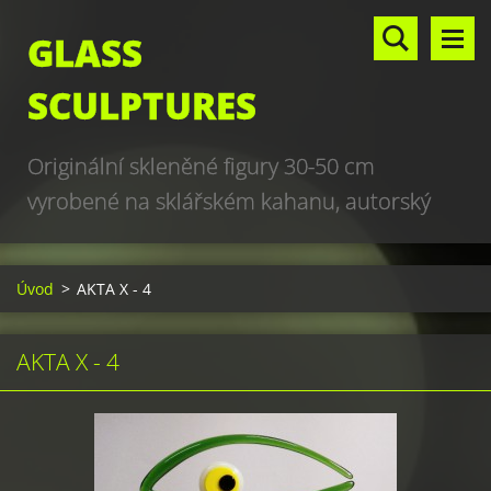
GLASS
SCULPTURES
Originální skleněné figury 30-50 cm
vyrobené na sklářském kahanu, autorský
design, hand made, art glass sculptures,
world unique production
Úvod
>
AKTA X - 4
AKTA X - 4