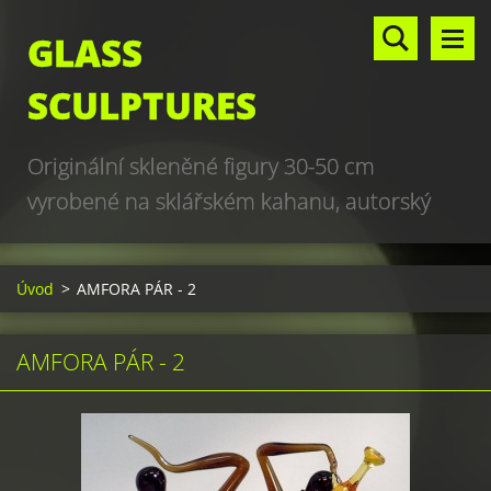
GLASS
SCULPTURES
Originální skleněné figury 30-50 cm
vyrobené na sklářském kahanu, autorský
design, hand made, art glass sculptures,
world unique production
Úvod
>
AMFORA PÁR - 2
AMFORA PÁR - 2