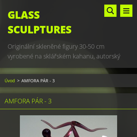
GLASS
SCULPTURES
Originální skleněné figury 30-50 cm
vyrobené na sklářském kahanu, autorský
design, hand made, art glass sculptures,
world unique production
Úvod
>
AMFORA PÁR - 3
AMFORA PÁR - 3