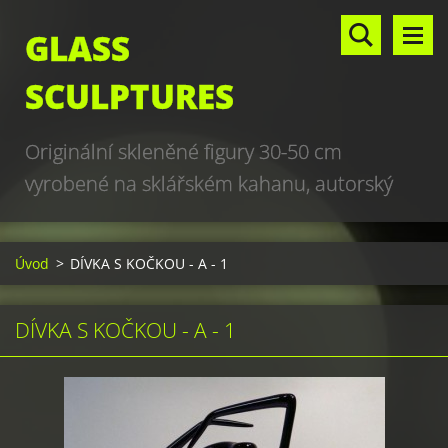
GLASS
SCULPTURES
Originální skleněné figury 30-50 cm
vyrobené na sklářském kahanu, autorský
design, hand made, art glass sculptures,
world unique production
Úvod
>
DÍVKA S KOČKOU - A - 1
DÍVKA S KOČKOU - A - 1