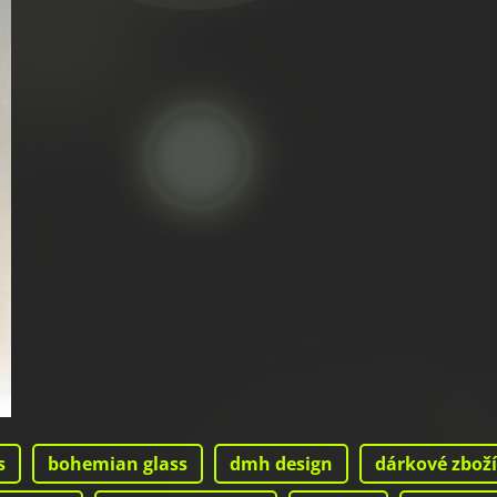
s
bohemian glass
dmh design
dárkové zboží