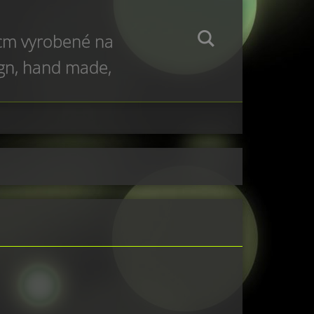
 cm vyrobené na
ign, hand made,
e production