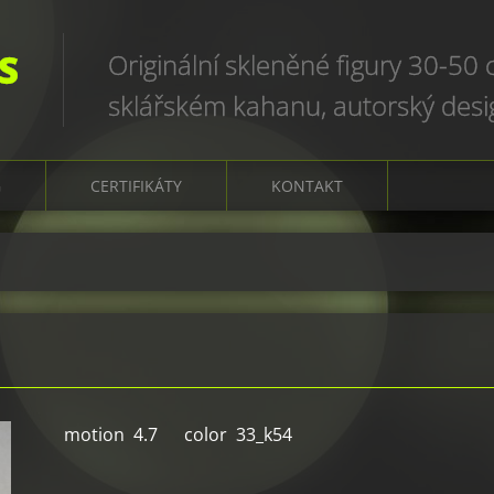
S
Originální skleněné figury 30-50
sklářském kahanu, autorský des
art glass sculptures, world uniqu
G
CERTIFIKÁTY
KONTAKT
motion 4.7 color 33_k54