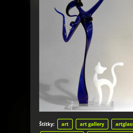
Štítky
:
art
art gallery
artglas