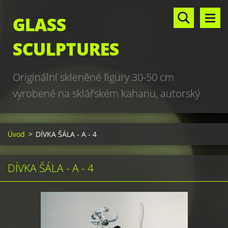
GLASS
SCULPTURES
Originální skleněné figury 30-50 cm
vyrobené na sklářském kahanu, autorský
design, hand made, art glass sculptures,
world unique production
Úvod
>
DÍVKA ŠÁLA - A - 4
DÍVKA ŠÁLA - A - 4