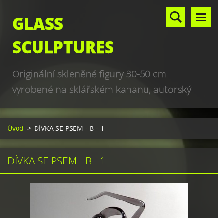
GLASS
SCULPTURES
Originální skleněné figury 30-50 cm
vyrobené na sklářském kahanu, autorský
design, hand made, art glass sculptures,
world unique production
Úvod
>
DÍVKA SE PSEM - B - 1
DÍVKA SE PSEM - B - 1