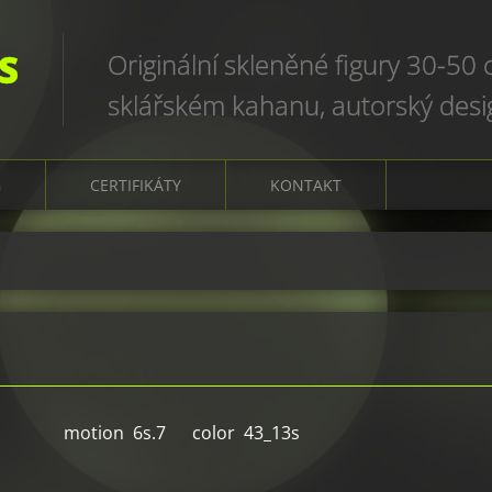
S
Originální skleněné figury 30-50
sklářském kahanu, autorský des
art glass sculptures, world uniqu
G
CERTIFIKÁTY
KONTAKT
motion 6s.7 color 43_13s