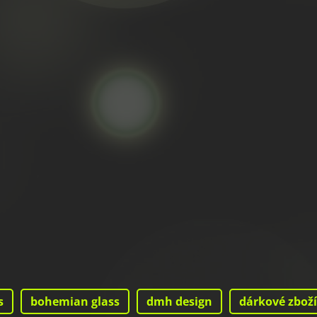
s
bohemian glass
dmh design
dárkové zboží