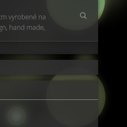
 cm vyrobené na
ign, hand made,
e production