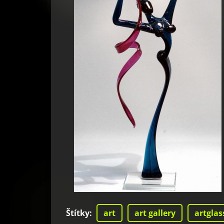
Štítky
:
art
art gallery
artglas