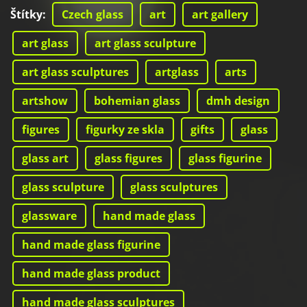
Štítky
:
Czech glass
art
art gallery
art glass
art glass sculpture
art glass sculptures
artglass
arts
artshow
bohemian glass
dmh design
figures
figurky ze skla
gifts
glass
glass art
glass figures
glass figurine
glass sculpture
glass sculptures
glassware
hand made glass
hand made glass figurine
hand made glass product
hand made glass sculptures