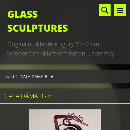
GLASS
SCULPTURES
Originální skleněné figury 30-50 cm
vyrobené na sklářském kahanu, autorský
design, hand made, art glass sculptures,
world unique production
Úvod
>
GALA DÁMA B - 6
GALA DÁMA B - 6