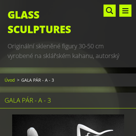
GLASS
SCULPTURES
Originální skleněné figury 30-50 cm
vyrobené na sklářském kahanu, autorský
design, hand made, art glass sculptures,
world unique production
Úvod
>
GALA PÁR - A - 3
GALA PÁR - A - 3