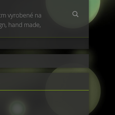
 cm vyrobené na
ign, hand made,
e production