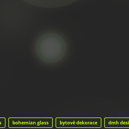
s
bohemian glass
bytové dekorace
dmh des