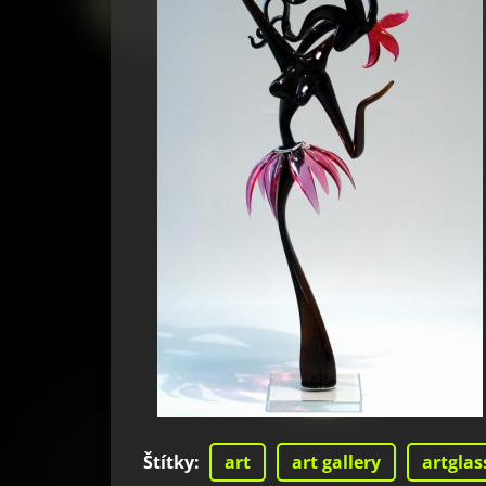
Štítky
:
art
art gallery
artglas