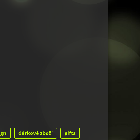
ign
dárkové zboží
gifts