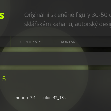
S
Originální skleněné figury 30-50
sklářském kahanu, autorský des
art glass sculptures, world uniqu
G
CERTIFIKÁTY
KONTAKT
 5
motion 7.4 color 42_13s