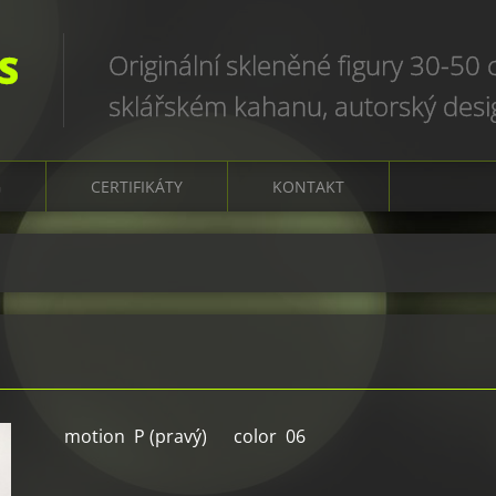
S
Originální skleněné figury 30-50
sklářském kahanu, autorský des
art glass sculptures, world uniqu
G
CERTIFIKÁTY
KONTAKT
motion P (pravý) color 06