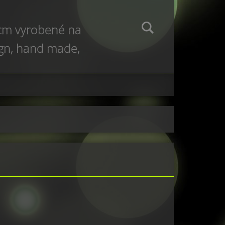
 cm vyrobené na
ign, hand made,
e production