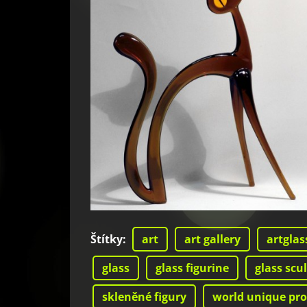
Štítky
:
art
art gallery
artglas
glass
glass figurine
glass scu
skleněné figury
world unique pr