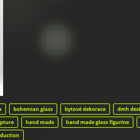
s
bohemian glass
bytové dekorace
dmh des
lpture
hand made
hand made glass figurine
oduction