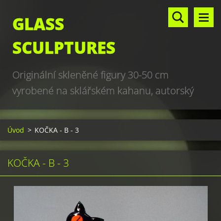
GLASS
SCULPTURES
Originální skleněné figury 30-50 cm
vyrobené na sklářském kahanu, autorský
design, hand made, art glass sculptures,
world unique production
Úvod
>
KOČKA - B - 3
KOČKA - B - 3