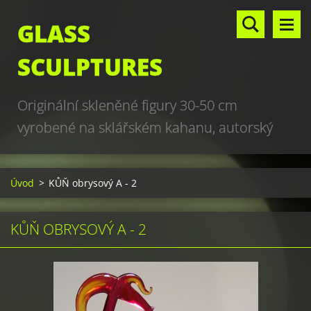
GLASS
SCULPTURES
Originální skleněné figury 30-50 cm
vyrobené na sklářském kahanu, autorský
design, hand made, art glass sculptures,
world unique production
Úvod
>
KŮŇ obrysový A - 2
KŮŇ OBRYSOVÝ A - 2