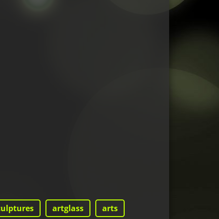
culptures
artglass
arts