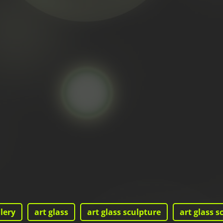
llery
art glass
art glass sculpture
art glass s