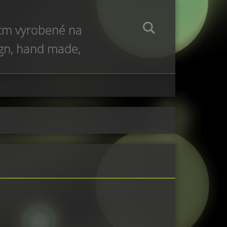
 cm vyrobené na
ign, hand made,
e production