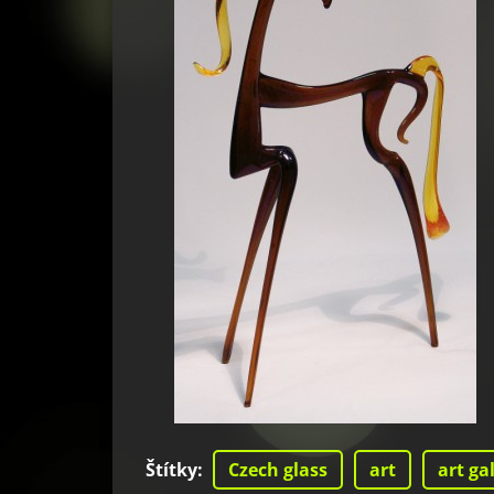
Štítky
:
Czech glass
art
art ga