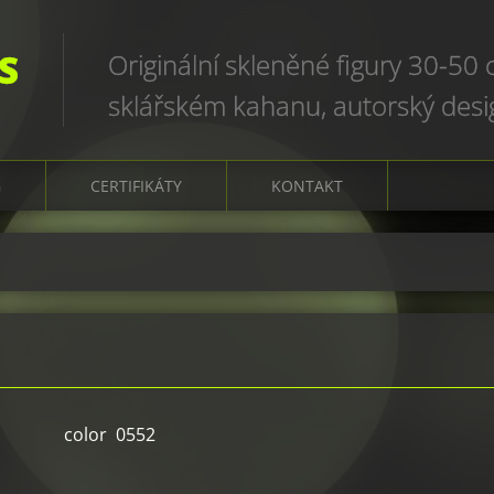
S
Originální skleněné figury 30-50
sklářském kahanu, autorský des
art glass sculptures, world uniqu
G
CERTIFIKÁTY
KONTAKT
color 0552