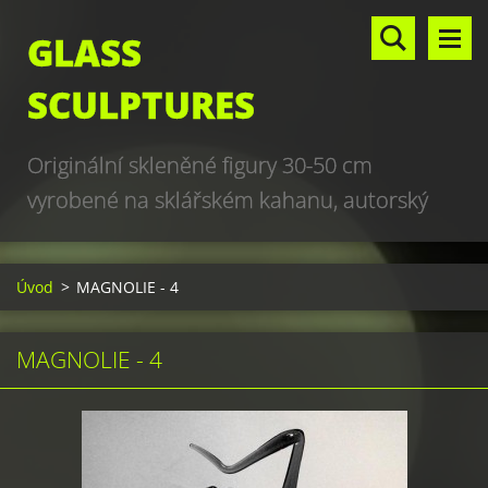
GLASS
SCULPTURES
Originální skleněné figury 30-50 cm
vyrobené na sklářském kahanu, autorský
design, hand made, art glass sculptures,
world unique production
Úvod
>
MAGNOLIE - 4
MAGNOLIE - 4