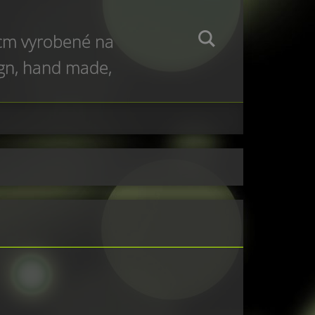
 cm vyrobené na
ign, hand made,
e production