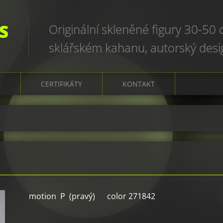
S
Originální skleněné figury 30-50
sklářském kahanu, autorský des
art glass sculptures, world uniqu
G
CERTIFIKÁTY
KONTAKT
motion P (pravý) color 271842