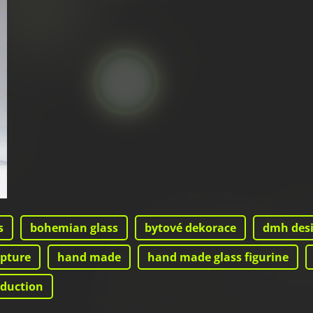
s
bohemian glass
bytové dekorace
dmh des
lpture
hand made
hand made glass figurine
oduction