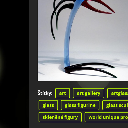
Štítky
:
art
art gallery
artglas
glass
glass figurine
glass scu
skleněné figury
world unique pr