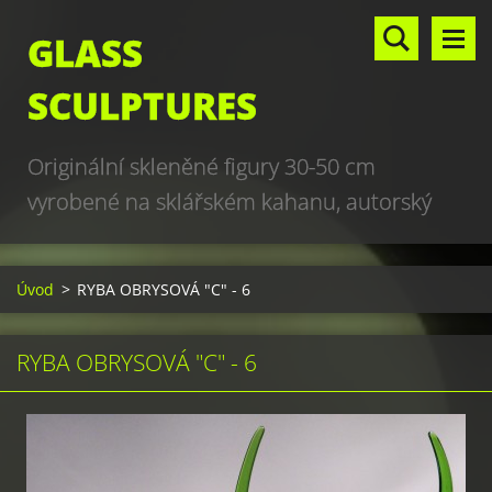
GLASS
SCULPTURES
Originální skleněné figury 30-50 cm
vyrobené na sklářském kahanu, autorský
design, hand made, art glass sculptures,
world unique production
Úvod
>
RYBA OBRYSOVÁ "C" - 6
RYBA OBRYSOVÁ "C" - 6