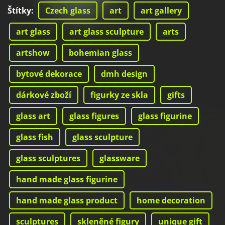
Štítky
:
Czech glass
art
art gallery
art glass
art glass sculpture
arts
artshow
bohemian glass
bytové dekorace
dmh design
dárkové zboží
figurky ze skla
gifts
glass art
glass figures
glass figurine
glass fish
glass sculpture
glass sculptures
glassware
hand made glass figurine
hand made glass product
home decoration
sculptures
skleněné figury
unique gift