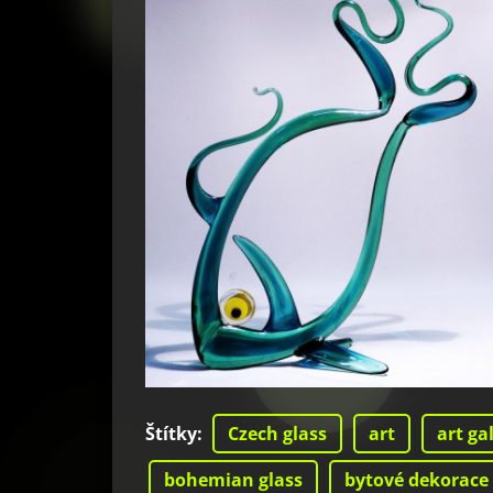
Štítky
:
Czech glass
art
art ga
bohemian glass
bytové dekorace