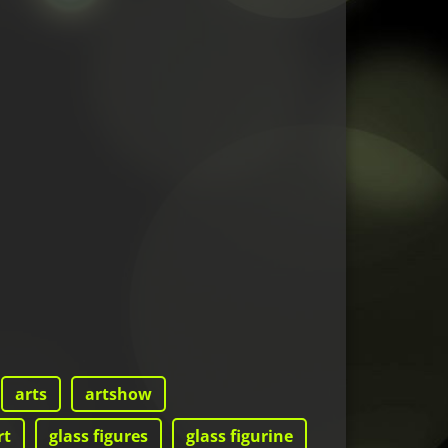
arts
artshow
rt
glass figures
glass figurine