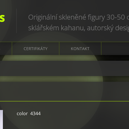
S
Originální skleněné figury 30-50
sklářském kahanu, autorský des
art glass sculptures, world uniqu
G
CERTIFIKÁTY
KONTAKT
color 4344