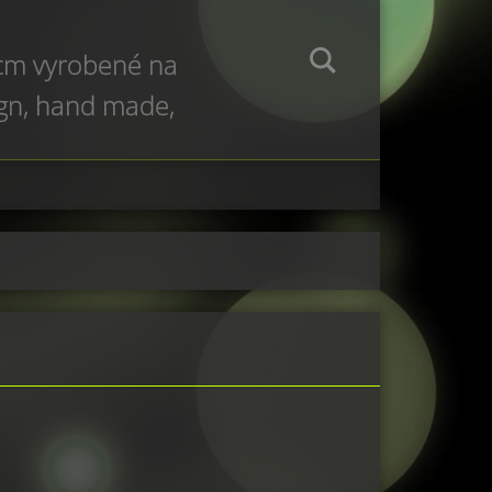
 cm vyrobené na
ign, hand made,
e production