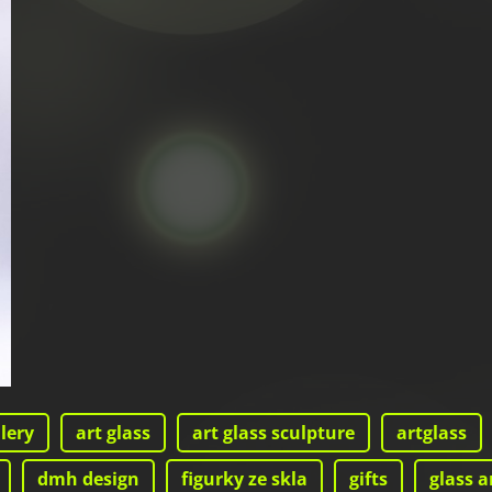
llery
art glass
art glass sculpture
artglass
dmh design
figurky ze skla
gifts
glass a