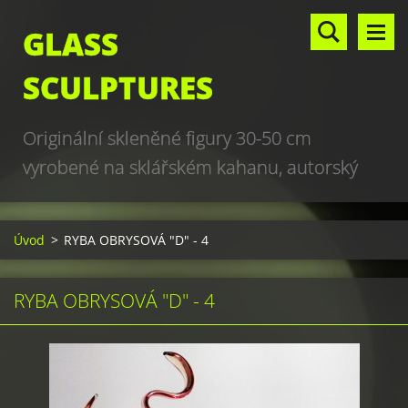
GLASS
SCULPTURES
Originální skleněné figury 30-50 cm
vyrobené na sklářském kahanu, autorský
design, hand made, art glass sculptures,
world unique production
Úvod
>
RYBA OBRYSOVÁ "D" - 4
RYBA OBRYSOVÁ "D" - 4