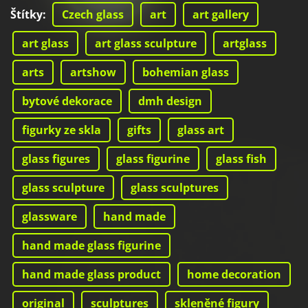
Štítky
:
Czech glass
art
art gallery
art glass
art glass sculpture
artglass
arts
artshow
bohemian glass
bytové dekorace
dmh design
figurky ze skla
gifts
glass art
glass figures
glass figurine
glass fish
glass sculpture
glass sculptures
glassware
hand made
hand made glass figurine
hand made glass product
home decoration
original
sculptures
skleněné figury