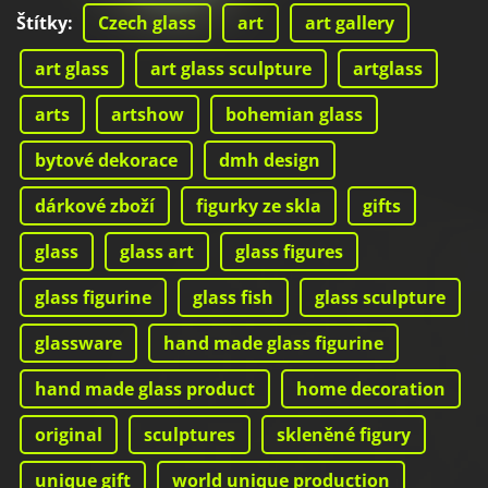
Štítky
:
Czech glass
art
art gallery
art glass
art glass sculpture
artglass
arts
artshow
bohemian glass
bytové dekorace
dmh design
dárkové zboží
figurky ze skla
gifts
glass
glass art
glass figures
glass figurine
glass fish
glass sculpture
glassware
hand made glass figurine
hand made glass product
home decoration
original
sculptures
skleněné figury
unique gift
world unique production