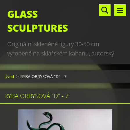
GLASS
SCULPTURES
Originální skleněné figury 30-50 cm
vyrobené na sklářském kahanu, autorský
design, hand made, art glass sculptures,
world unique production
Úvod
>
RYBA OBRYSOVÁ "D" - 7
RYBA OBRYSOVÁ "D" - 7