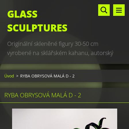
GLASS
SCULPTURES
Originální skleněné figury 30-50 cm
vyrobené na sklářském kahanu, autorský
design, hand made, art glass sculptures,
world unique production
Úvod
>
RYBA OBRYSOVÁ MALÁ D - 2
RYBA OBRYSOVÁ MALÁ D - 2