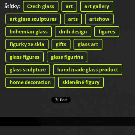
Štítky
:
Czech glass
art
art gallery
art glass sculptures
arts
artshow
bohemian glass
dmh design
figures
figurky ze skla
gifts
glass art
glass figures
glass figurine
glass sculpture
hand made glass product
home decoration
skleněné figury