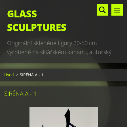
GLASS
SCULPTURES
Originální skleněné figury 30-50 cm
vyrobené na sklářském kahanu, autorský
design, hand made, art glass sculptures,
world unique production
Úvod
>
SIRÉNA A - 1
SIRÉNA A - 1