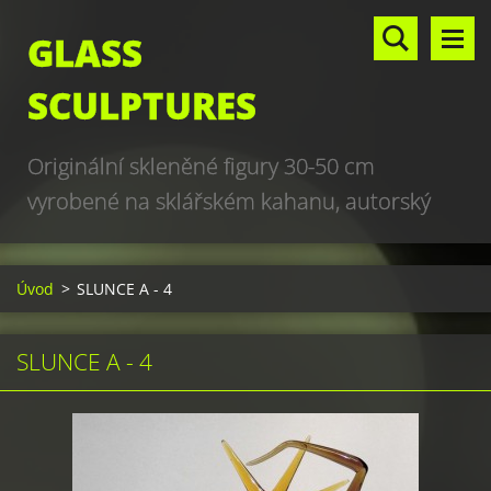
GLASS
SCULPTURES
Originální skleněné figury 30-50 cm
vyrobené na sklářském kahanu, autorský
design, hand made, art glass sculptures,
world unique production
Úvod
>
SLUNCE A - 4
SLUNCE A - 4