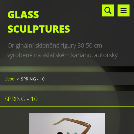
GLASS
SCULPTURES
Originální skleněné figury 30-50 cm
vyrobené na sklářském kahanu, autorský
design, hand made, art glass sculptures,
world unique production
Úvod
>
SPRING - 10
SPRING - 10