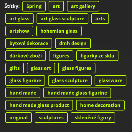
Štítky
:
Spring
art
art gallery
art glass
art glass sculpture
arts
artshow
bohemian glass
bytové dekorace
dmh design
dárkové zboží
figures
figurky ze skla
gifts
glass art
glass figures
glass figurine
glass sculpture
glassware
hand made
hand made glass figurine
hand made glass product
home decoration
original
sculptures
skleněné figury