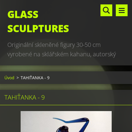
GLASS
SCULPTURES
Originální skleněné figury 30-50 cm
vyrobené na sklářském kahanu, autorský
design, hand made, art glass sculptures,
world unique production
Úvod
>
TAHIŤANKA - 9
TAHIŤANKA - 9