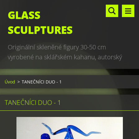
GLASS
SCULPTURES
Originální skleněné figury 30-50 cm
vyrobené na sklářském kahanu, autorský
design, hand made, art glass sculptures,
world unique production
Úvod
>
TANEČNÍCI DUO - 1
TANEČNÍCI DUO - 1