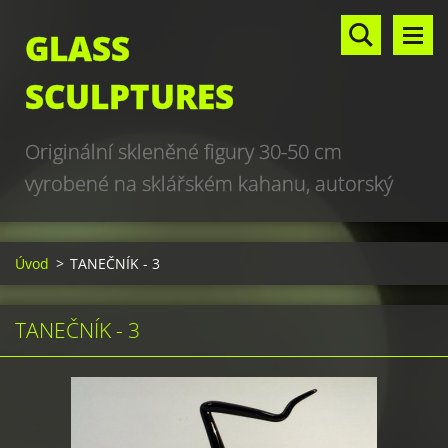
GLASS
SCULPTURES
Originální skleněné figury 30-50 cm
vyrobené na sklářském kahanu, autorský
design, hand made, art glass sculptures,
world unique production
Úvod
>
TANEČNÍK - 3
TANEČNÍK - 3