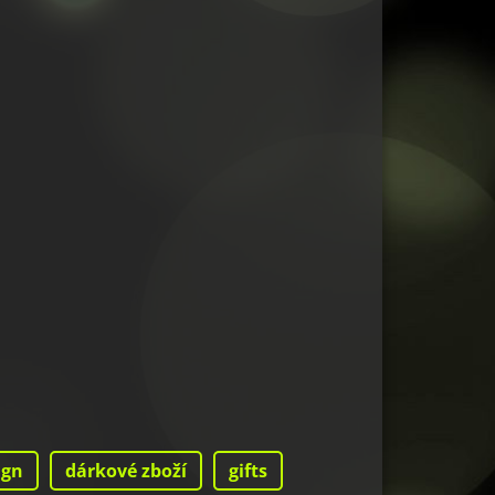
ign
dárkové zboží
gifts