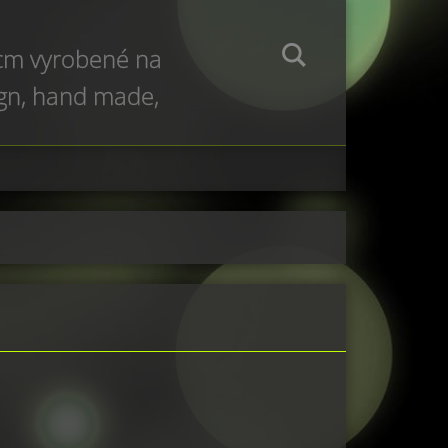
 cm vyrobené na
ign, hand made,
e production