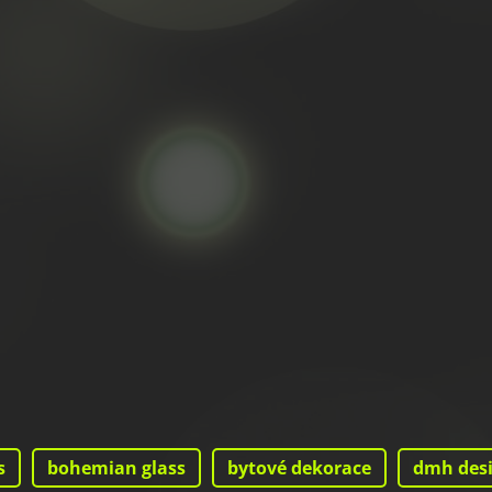
s
bohemian glass
bytové dekorace
dmh des