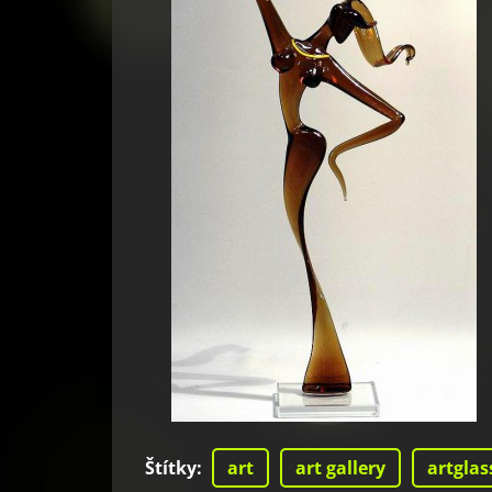
Štítky
:
art
art gallery
artglas