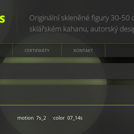
S
Originální skleněné figury 30-50
sklářském kahanu, autorský des
art glass sculptures, world uniqu
G
CERTIFIKÁTY
KONTAKT
motion 7s_2 color 07_14s