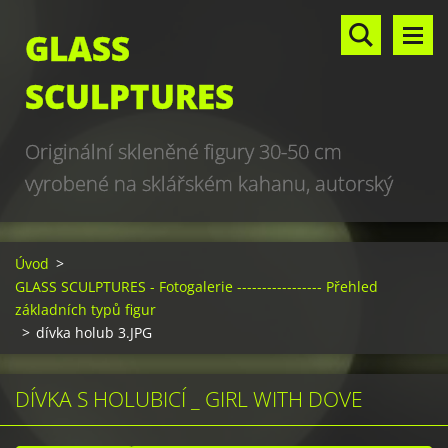
GLASS
SCULPTURES
Originální skleněné figury 30-50 cm
vyrobené na sklářském kahanu, autorský
design, hand made, art glass sculptures,
world unique production
Úvod
>
GLASS SCULPTURES - Fotogalerie ----------------- Přehled
základních typů figur
>
dívka holub 3.JPG
DÍVKA S HOLUBICÍ _ GIRL WITH DOVE