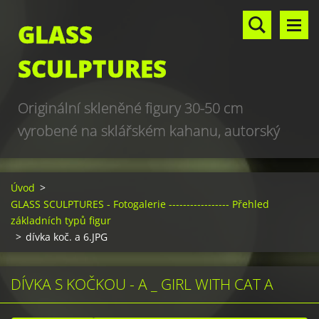
GLASS
SCULPTURES
Originální skleněné figury 30-50 cm
vyrobené na sklářském kahanu, autorský
design, hand made, art glass sculptures,
world unique production
Úvod
>
GLASS SCULPTURES - Fotogalerie ----------------- Přehled
základních typů figur
>
dívka koč. a 6.JPG
DÍVKA S KOČKOU - A _ GIRL WITH CAT A