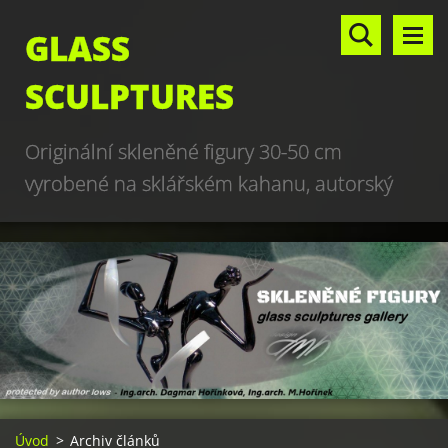
GLASS
SCULPTURES
Originální skleněné figury 30-50 cm
vyrobené na sklářském kahanu, autorský
design, hand made, art glass sculptures,
world unique production
Úvod
>
Archiv článků