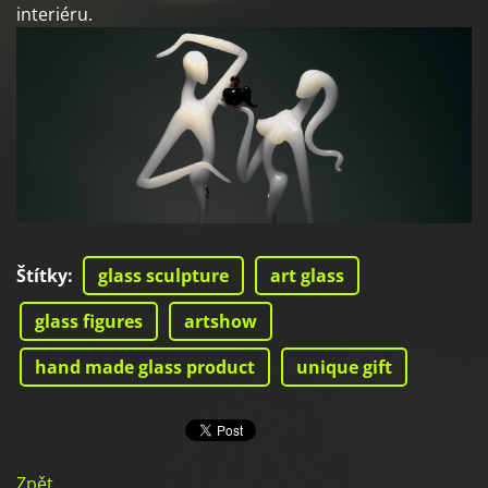
interiéru.
Štítky
:
glass sculpture
art glass
glass figures
artshow
hand made glass product
unique gift
Zpět