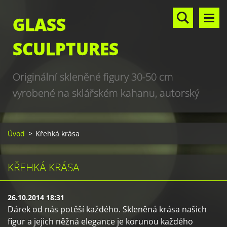
GLASS
SCULPTURES
Originální skleněné figury 30-50 cm
vyrobené na sklářském kahanu, autorský
design, hand made, art glass sculptures,
world unique production
Úvod
>
Křehká krása
KŘEHKÁ KRÁSA
26.10.2014 18:31
Dárek od nás potěší každého. Skleněná krása našich
figur a jejich něžná elegance je korunou každého