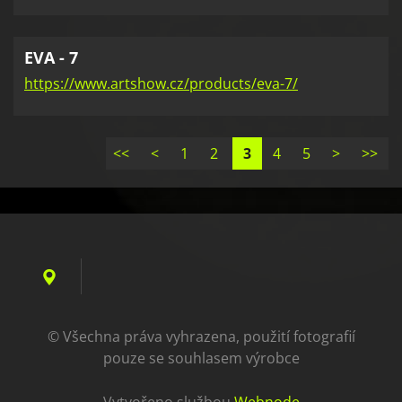
EVA - 7
https://www.artshow.cz/products/eva-7/
<<
<
1
2
3
4
5
>
>>
© Všechna práva vyhrazena, použití fotografií
pouze se souhlasem výrobce