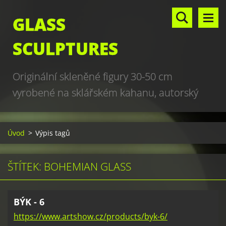
GLASS
SCULPTURES
Originální skleněné figury 30-50 cm
vyrobené na sklářském kahanu, autorský
design, hand made, art glass sculptures,
world unique production
Úvod
>
Výpis tagů
ŠTÍTEK: BOHEMIAN GLASS
BÝK - 6
https://www.artshow.cz/products/byk-6/