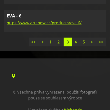
EVA - 6
https://www.artshow.cz/products/eva-6/
<<
<
1
2
3
4
5
>
>>
© Všechna práva vyhrazena, použití fotografií
pouze se souhlasem výrobce